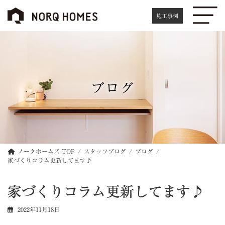
コ
ナ
ン
ビ
施工事例
テ
ゲ
ン
ー
ツ
シ
へ
ョ
ス
ン
キ
に
ブログ
ッ
移
プ
動
ノークホームズ TOP
スタッフブログ
ブログ
家づくりコラム更新してます♪
家づくりコラム更新してます♪
2022年11月18日