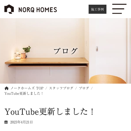
コ
ナ
ン
ビ
施工事例
テ
ゲ
ン
ー
ツ
シ
へ
ョ
ス
ン
キ
に
ブログ
ッ
移
プ
動
ノークホームズ TOP
スタッフブログ
ブログ
YouTube更新しました！
YouTube更新しました！
2023年4月21日