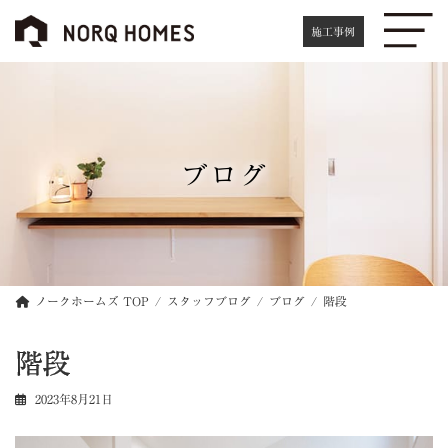
コ
ナ
ン
ビ
施工事例
テ
ゲ
ン
ー
ツ
シ
へ
ョ
ス
ン
キ
に
ブログ
ッ
移
プ
動
ノークホームズ TOP
スタッフブログ
ブログ
階段
階段
2023年8月21日