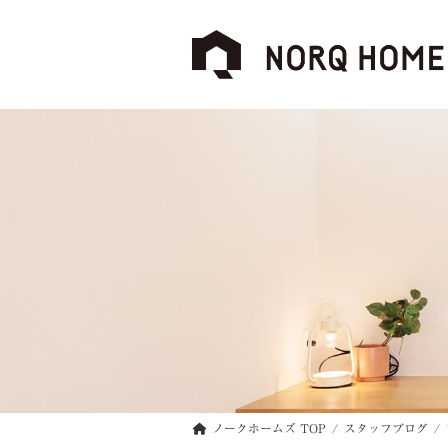
コ
ナ
ン
ビ
テ
ゲ
ン
ー
ツ
シ
へ
ョ
ス
ン
キ
に
ッ
移
プ
動
ノークホームズ TOP
スタッフブログ