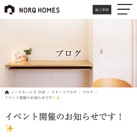
コ
ナ
ン
ビ
施工事例
テ
ゲ
ン
ー
ツ
シ
へ
ョ
ス
ン
キ
に
ブログ
ッ
移
プ
動
ノークホームズ TOP
スタッフブログ
ブログ
イベント開催のお知らせです！
イベント開催のお知らせです！