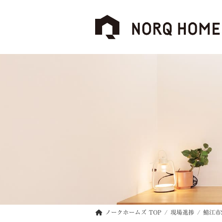
コ
ナ
ン
ビ
テ
ゲ
ン
ー
ツ
シ
へ
ョ
ス
ン
キ
に
ッ
移
プ
動
ノークホームズ TOP
現場進捗
鯖江市