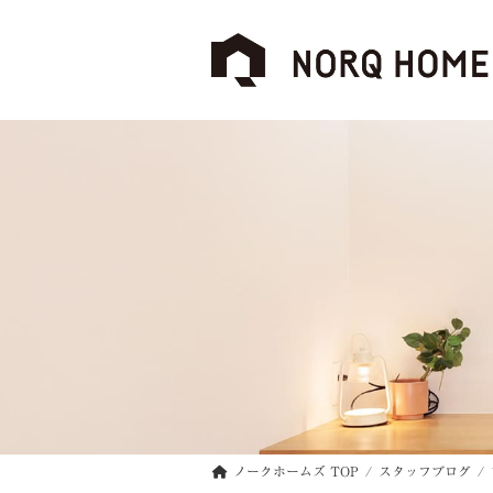
コ
ナ
ン
ビ
テ
ゲ
ン
ー
ツ
シ
へ
ョ
ス
ン
キ
に
ッ
移
プ
動
ノークホームズ TOP
スタッフブログ