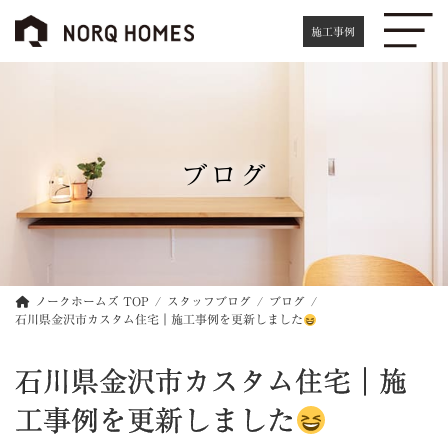
コ
ナ
ン
ビ
施工事例
テ
ゲ
ン
ー
ツ
シ
へ
ョ
ス
ン
キ
に
ブログ
ッ
移
プ
動
ノークホームズ TOP
スタッフブログ
ブログ
石川県金沢市カスタム住宅｜施工事例を更新しました
石川県金沢市カスタム住宅｜施
工事例を更新しました