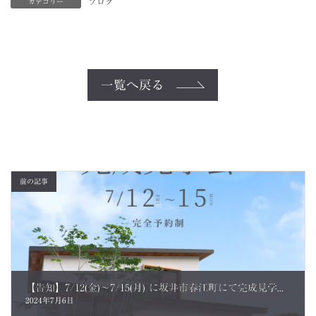
ブログ
カテゴリー
一覧へ戻る
前の記事
【告知】7/12(金)～7/15(月) に坂井市春江町にて完成見学会が開催されます
2024年7月6日