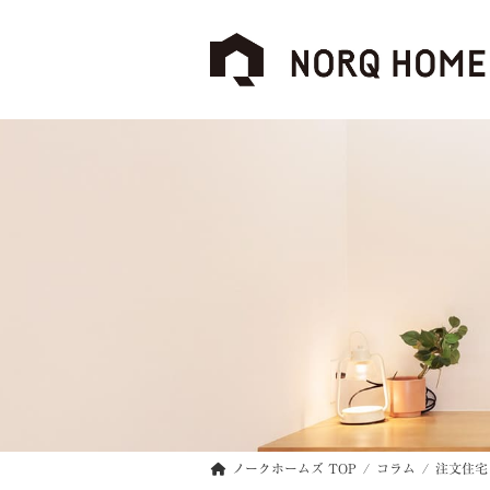
コ
ナ
ン
ビ
テ
ゲ
ン
ー
ツ
シ
へ
ョ
ス
ン
キ
に
ッ
移
プ
動
ノークホームズ TOP
コラム
注文住宅