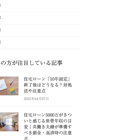
年
年
年
年
県の方が注目している記事
住宅ローン「10年固定」
終了後はどうなる？対処
法や注意点
2025年04月07日
住宅ローン5000万がきつ
いと感じる世帯年収の目
安｜共働き夫婦が準備す
べき頭金・返済時の注意
点