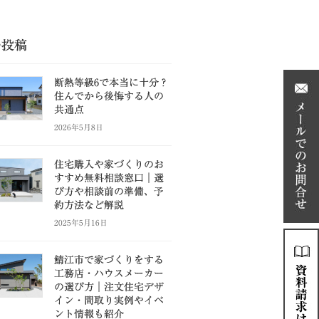
の投稿
断熱等級6で本当に十分？
住んでから後悔する人の
共通点
2026年5月8日
住宅購入や家づくりのお
すすめ無料相談窓口｜選
び方や相談前の準備、予
約方法など解説
2025年5月16日
鯖江市で家づくりをする
工務店・ハウスメーカー
の選び方｜注文住宅デザ
イン・間取り実例やイベ
ント情報も紹介