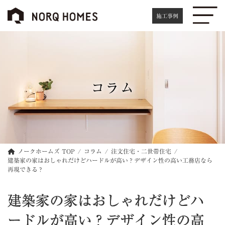
コ
ナ
ン
ビ
施工事例
テ
ゲ
ン
ー
ツ
シ
へ
ョ
ス
ン
キ
に
コラム
ッ
移
プ
動
ノークホームズ TOP
コラム
注文住宅・二世帯住宅
建築家の家はおしゃれだけどハードルが高い？デザイン性の高い工務店なら
再現できる？
建築家の家はおしゃれだけどハ
ードルが高い？デザイン性の高