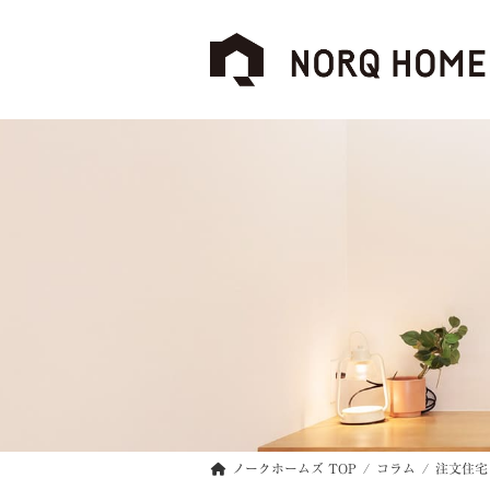
コ
ナ
ン
ビ
テ
ゲ
ン
ー
ツ
シ
へ
ョ
ス
ン
キ
に
ッ
移
プ
動
ノークホームズ TOP
コラム
注文住宅