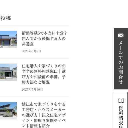
の投稿
断熱等級6で本当に十分？
住んでから後悔する人の
共通点
2026年5月8日
住宅購入や家づくりのお
すすめ無料相談窓口｜選
び方や相談前の準備、予
約方法など解説
2025年5月16日
鯖江市で家づくりをする
工務店・ハウスメーカー
の選び方｜注文住宅デザ
イン・間取り実例やイベ
ント情報も紹介