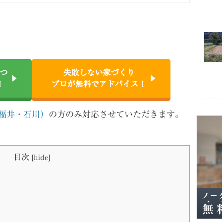
つ
失敗しない家づくり
！
プロが無料でアドバイス！
福井・石川）
の方のみ対応させていただきます。
目次
[
hide
]