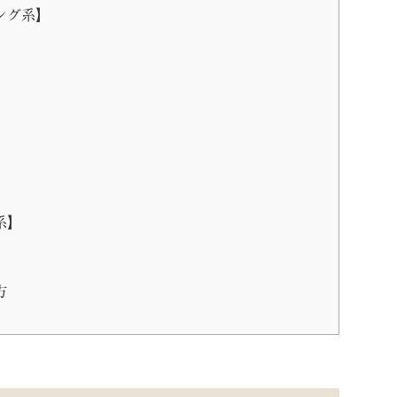
ング系】
】
系】
方