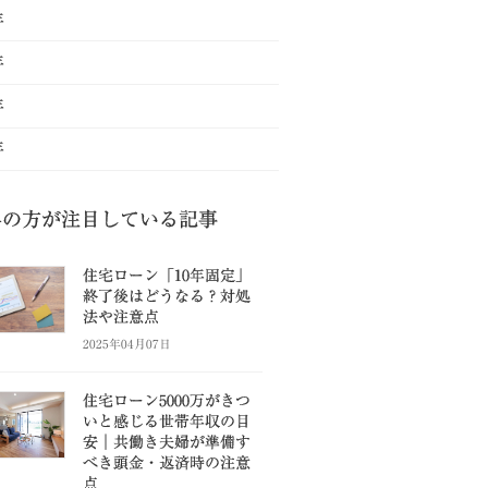
年
年
年
年
県の方が注目している記事
住宅ローン「10年固定」
終了後はどうなる？対処
法や注意点
2025年04月07日
住宅ローン5000万がきつ
いと感じる世帯年収の目
安｜共働き夫婦が準備す
べき頭金・返済時の注意
点