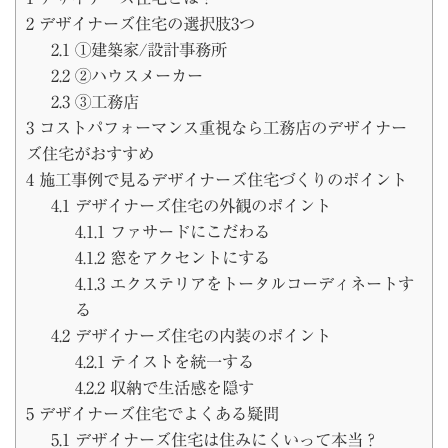
2
デザイナーズ住宅の選択肢3つ
2.1
①建築家/設計事務所
2.2
②ハウスメーカー
2.3
③工務店
3
コストパフォーマンス重視なら工務店のデザイナー
ズ住宅がおすすめ
4
施工事例で見るデザイナーズ住宅づくりのポイント
4.1
デザイナーズ住宅の外観のポイント
4.1.1
ファサードにこだわる
4.1.2
窓をアクセントにする
4.1.3
エクステリアをトータルコーディネートす
る
4.2
デザイナーズ住宅の内装のポイント
4.2.1
テイストを統一する
4.2.2
収納で生活感を隠す
5
デザイナーズ住宅でよくある疑問
5.1
デザイナーズ住宅は住みにくいって本当？