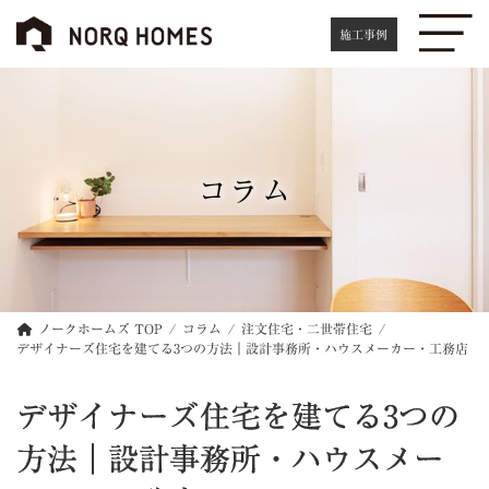
コ
ナ
ン
ビ
施工事例
テ
ゲ
ン
ー
ツ
シ
へ
ョ
ス
ン
キ
に
コラム
ッ
移
プ
動
ノークホームズ TOP
コラム
注文住宅・二世帯住宅
デザイナーズ住宅を建てる3つの方法｜設計事務所・ハウスメーカー・工務店
デザイナーズ住宅を建てる3つの
方法｜設計事務所・ハウスメー