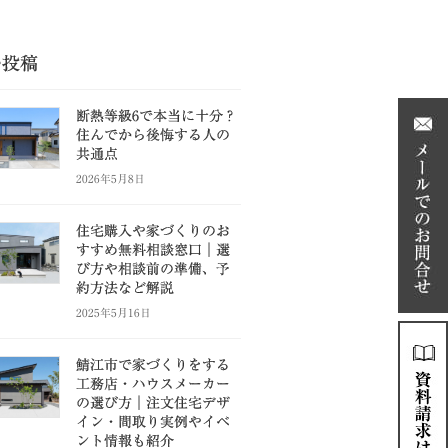
の投稿
断熱等級6で本当に十分？
住んでから後悔する人の
共通点
2026年5月8日
住宅購入や家づくりのお
すすめ無料相談窓口｜選
び方や相談前の準備、予
約方法など解説
2025年5月16日
鯖江市で家づくりをする
工務店・ハウスメーカー
の選び方｜注文住宅デザ
イン・間取り実例やイベ
ント情報も紹介