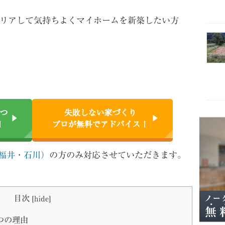
リアして気持ちよくマイホームを新築したい方
つ
失敗しない家づくり
！
プロが無料でアドバイス！
福井・石川）
の方のみ対応させていただきます。
目次
[
hide
]
つの理由