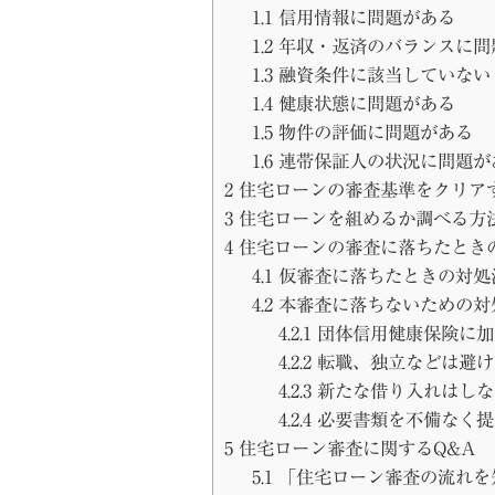
1.1
信用情報に問題がある
1.2
年収・返済のバランスに問
1.3
融資条件に該当していない
1.4
健康状態に問題がある
1.5
物件の評価に問題がある
1.6
連帯保証人の状況に問題が
2
住宅ローンの審査基準をクリア
3
住宅ローンを組めるか調べる方
4
住宅ローンの審査に落ちたとき
4.1
仮審査に落ちたときの対処
4.2
本審査に落ちないための対
4.2.1
団体信用健康保険に加
4.2.2
転職、独立などは避け
4.2.3
新たな借り入れはしな
4.2.4
必要書類を不備なく提
5
住宅ローン審査に関するQ&A
5.1
「住宅ローン審査の流れを