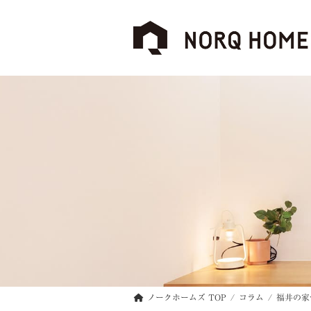
コ
ナ
ン
ビ
テ
ゲ
ン
ー
ツ
シ
へ
ョ
ス
ン
キ
に
ッ
移
プ
動
ノークホームズ TOP
コラム
福井の家