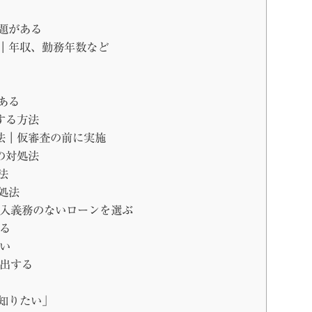
題がある
｜年収、勤務年数など
ある
する方法
法｜仮審査の前に実施
の対処法
法
処法
入義務のないローンを選ぶ
る
い
出する
知りたい」