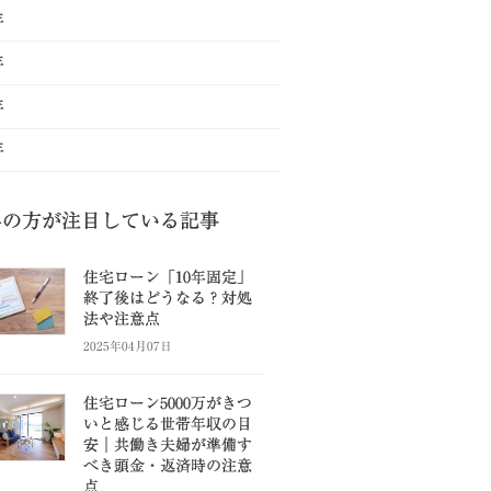
年
年
年
年
県の方が注目している記事
住宅ローン「10年固定」
終了後はどうなる？対処
法や注意点
2025年04月07日
住宅ローン5000万がきつ
いと感じる世帯年収の目
安｜共働き夫婦が準備す
べき頭金・返済時の注意
点