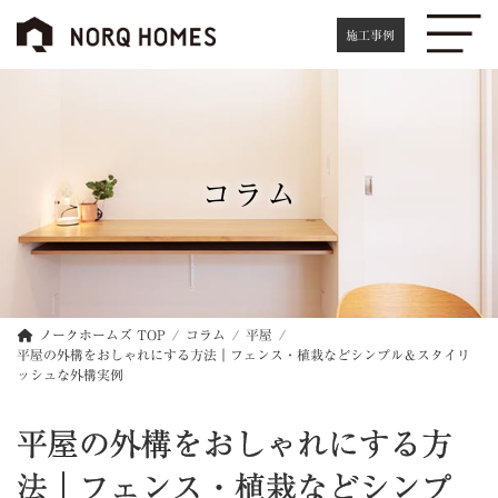
コ
ナ
ン
ビ
施工事例
テ
ゲ
ン
ー
ツ
シ
へ
ョ
ス
ン
キ
に
コラム
ッ
移
プ
動
ノークホームズ TOP
コラム
平屋
平屋の外構をおしゃれにする方法｜フェンス・植栽などシンプル＆スタイリ
ッシュな外構実例
平屋の外構をおしゃれにする方
法｜フェンス・植栽などシンプ