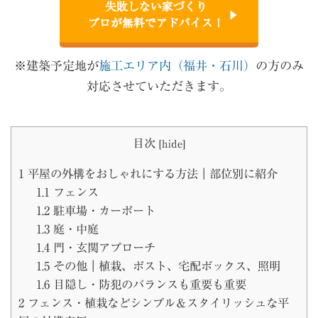
失敗しない家づくり
プロが無料でアドバイス！
※建築予定地が
施工エリア内（福井・石川）
の方のみ
対応させていただきます。
目次
[
hide
]
1
平屋の外構をおしゃれにする方法｜部位別に紹介
1.1
フェンス
1.2
駐車場・カーポート
1.3
庭・中庭
1.4
門・玄関アプローチ
1.5
その他｜植栽、ポスト、宅配ボックス、照明
1.6
目隠し・防犯のバランスも重要も重要
2
フェンス・植栽などシンプル＆スタイリッシュな平