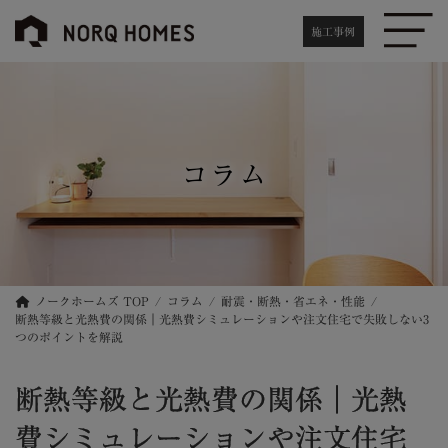
コ
ナ
ン
ビ
施工事例
テ
ゲ
ン
ー
ツ
シ
へ
ョ
ス
ン
キ
に
コラム
ッ
移
プ
動
ノークホームズ TOP
コラム
耐震・断熱・省エネ・性能
断熱等級と光熱費の関係｜光熱費シミュレーションや注文住宅で失敗しない3
つのポイントを解説
断熱等級と光熱費の関係｜光熱
費シミュレーションや注文住宅