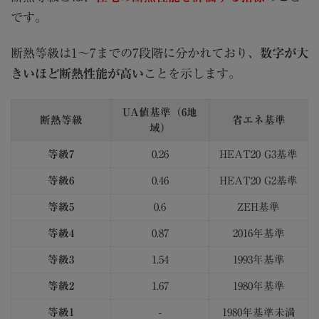
です。
断熱等級は1〜7までの7段階に分かれており、
数字が大
きいほど断熱性能が高い
ことを示します。
UA値基準（6地
断熱等級
省エネ基準
域）
等級7
0.26
HEAT20 G3基準
等級6
0.46
HEAT20 G2基準
等級5
0.6
ZEH基準
等級4
0.87
2016年基準
等級3
1.54
1993年基準
等級2
1.67
1980年基準
等級1
-
1980年基準未満