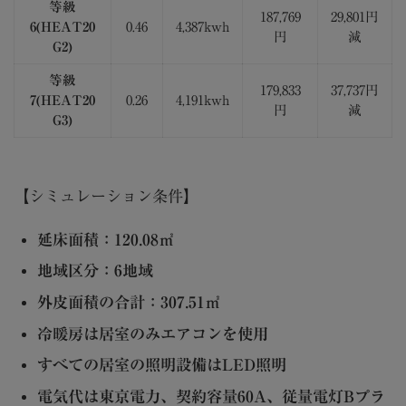
等級
187,769
29,801円
6(HEAT20
0.46
4,387kwh
円
減
G2)
等級
179,833
37,737円
7(HEAT20
0.26
4,191kwh
円
減
G3)
【シミュレーション条件】
延床面積：120.08㎡
地域区分：6地域
外皮面積の合計：307.51㎡
冷暖房は居室のみエアコンを使用
すべての居室の照明設備はLED照明
電気代は東京電力、契約容量60A、従量電灯Bプラ