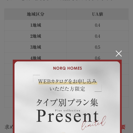
地域区分
UA値
1地域
0.4
2地域
0.4
3地域
0.5
×
4地域
0.6
5地域
0.6
6地域
0.6
7地域
0.6
8地域
-
求められる断熱性能が変わるのは、
地域によって必要