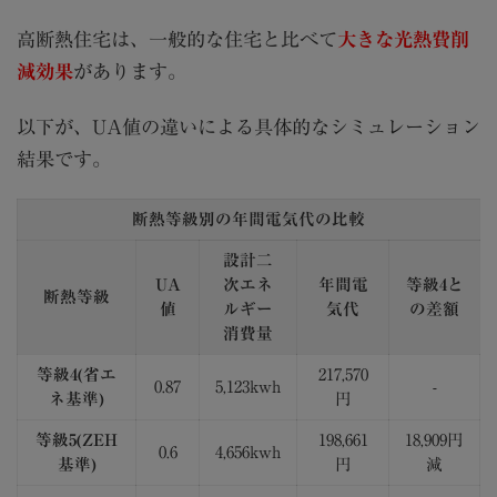
高断熱住宅は、一般的な住宅と比べて
大きな光熱費削
減効果
があります。
以下が、UA値の違いによる具体的なシミュレーション
結果です。
断熱等級別の年間電気代の比較
設計二
UA
次エネ
年間電
等級4と
断熱等級
値
ルギー
気代
の差額
消費量
等級4(省エ
217,570
0.87
5,123kwh
-
ネ基準)
円
等級5(ZEH
198,661
18,909円
0.6
4,656kwh
基準)
円
減