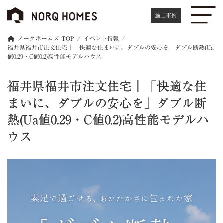
コ
ナ
ン
ビ
施工事例
テ
ゲ
ン
ー
ノークホームズ TOP
イベント情報
ツ
シ
福井県福井市注文住宅｜「快適な住まいに、ダブルの安心を」ダブル断熱(Ua
へ
ョ
値0.29・C値0.2)高性能モデルハウス
ス
ン
キ
に
福井県福井市注文住宅｜「快適な住
ッ
移
プ
動
まいに、ダブルの安心を」ダブル断
熱(Ua値0.29・C値0.2)高性能モデルハ
ウス