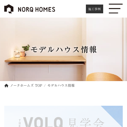
コ
ナ
ン
ビ
施工事例
テ
ゲ
ン
ー
ツ
シ
へ
ョ
ス
ン
キ
に
モデルハウス情報
ッ
移
プ
動
ノークホームズ TOP
モデルハウス情報