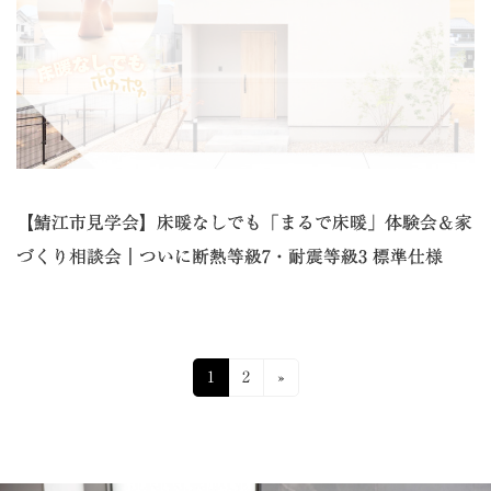
【鯖江市見学会】床暖なしでも「まるで床暖」体験会＆家
づくり相談会｜ついに断熱等級7・耐震等級3 標準仕様
投
固
固
1
2
»
定
定
稿
ペ
ペ
ナ
ー
ー
ジ
ジ
ビ