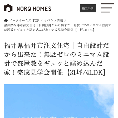
コ
ナ
ン
ビ
施工事例
テ
ゲ
ン
ー
ノークホームズ TOP
イベント情報
ツ
シ
福井県福井市注文住宅｜自由設計だから出来た！無駄ゼロのミニマム設計で
へ
ョ
部屋数をギュッと詰め込んだ家！完成見学会開催【31坪/4LDK】
ス
ン
キ
に
福井県福井市注文住宅｜自由設計だ
ッ
移
プ
動
から出来た！無駄ゼロのミニマム設
計で部屋数をギュッと詰め込んだ
家！完成見学会開催【31坪/4LDK】