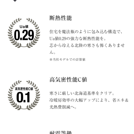
断熱性能
住宅を魔法瓶のように包み込む構造で、
Ua値0.29の強力な断熱性能を。
芯から冷える北陸の寒さも怖くありませ
ん。
※当社モデルでの計算値
高気密性能C値
寒さに厳しい北海道基準をクリア。
冷暖房効率の大幅アップにより、省エネ＆
光熱費削減へ。
耐震等級