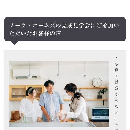
ノーク・ホームズの完成見学会にご参加い
ただいたお客様の声
・
写
真
で
は
分
か
ら
な
い
、
間