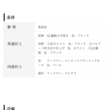
素材
躯 体
集成材
屋根 GL鋼板立平葺き 色：ブラック
外部仕上
外壁 ①SFビレクト 色：ブラック ②ベルア
ート吹き付け仕上げ 色：ホワイト ③GL鋼
板 色：ブラック
床 ウッドワン／コンビットブラッシングオ
ーク 色：ペール
内部仕上
建具 ウッドワン／ドレタス
設備