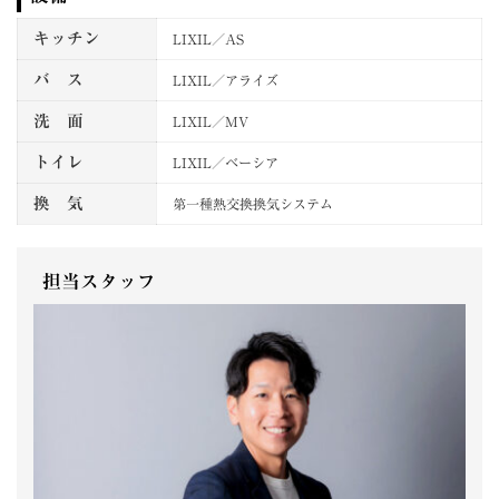
キッチン
LIXIL／AS
バ ス
LIXIL／アライズ
洗 面
LIXIL／MV
トイレ
LIXIL／ベーシア
換 気
第一種熱交換換気システム
担当スタッフ