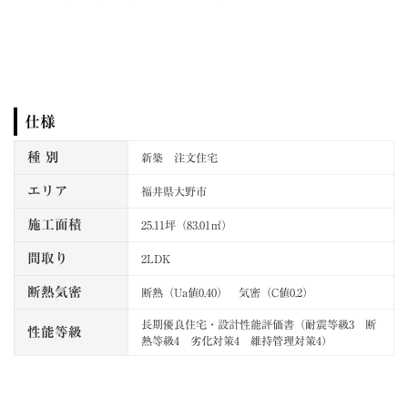
仕様
種 別
新築 注文住宅
エリア
福井県大野市
施工面積
25.11坪（83.01㎡）
間取り
2LDK
断熱気密
断熱（Ua値0.40） 気密（C値0.2）
長期優良住宅・設計性能評価書（耐震等級3 断
性能等級
熱等級4 劣化対策4 維持管理対策4）