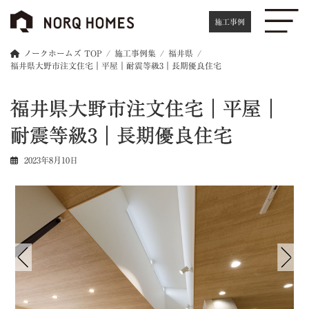
コ
ナ
ン
ビ
施工事例
テ
ゲ
ン
ー
ノークホームズ TOP
施工事例集
福井県
ツ
シ
福井県大野市注文住宅｜平屋｜耐震等級3｜長期優良住宅
へ
ョ
ス
ン
福井県大野市注文住宅｜平屋｜
キ
に
ッ
移
耐震等級3｜長期優良住宅
プ
動
2023年8月10日