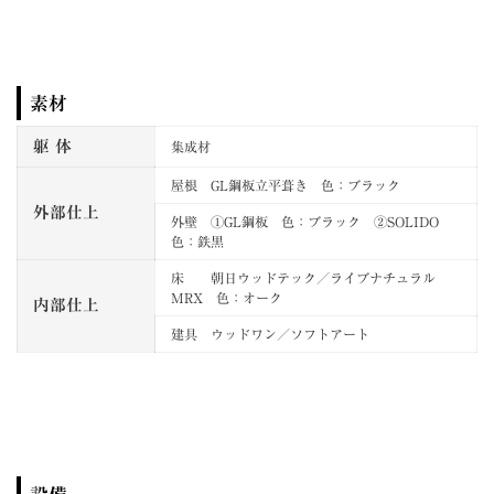
素材
躯 体
集成材
屋根 GL鋼板立平葺き 色：ブラック
外部仕上
外壁 ①GL鋼板 色：ブラック ②SOLIDO
色：鉄黒
床 朝日ウッドテック／ライブナチュラル
MRX 色：オーク
内部仕上
建具 ウッドワン／ソフトアート