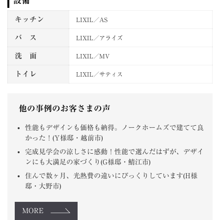
設備
キッチン
LIXIL／AS
バ ス
LIXIL／アライズ
洗 面
LIXIL／MV
トイレ
LIXIL／サティス
他の事例のお客さまの声
性能もデザインも価格も納得。ノークホームズで建てて良
かった！(Y様邸・越前市)
完成見学会の涼しさに感動！性能で選んだはずが、デザイ
ンにも大満足の家づくり(G様邸・鯖江市)
住んで数ヶ月、光熱費の違いにびっくりしています(H様
邸・大野市)
MORE