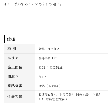
イント使いすることでさらに快適に。
仕様
種 別
新築 注文住宅
エリア
福井県鯖江市
施工面積
31.31坪（103.52㎡）
間取り
3LDK
断熱気密
断熱（Ua値0.45）
長期優良住宅（耐震等級3 断熱等級4 劣化対
性能等級
策4 維持管理対策4）