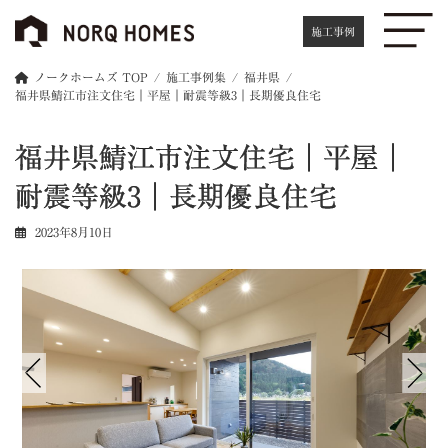
コ
ナ
ン
ビ
施工事例
テ
ゲ
ン
ー
ノークホームズ TOP
施工事例集
福井県
ツ
シ
福井県鯖江市注文住宅｜平屋｜耐震等級3｜長期優良住宅
へ
ョ
ス
ン
福井県鯖江市注文住宅｜平屋｜
キ
に
ッ
移
耐震等級3｜長期優良住宅
プ
動
2023年8月10日