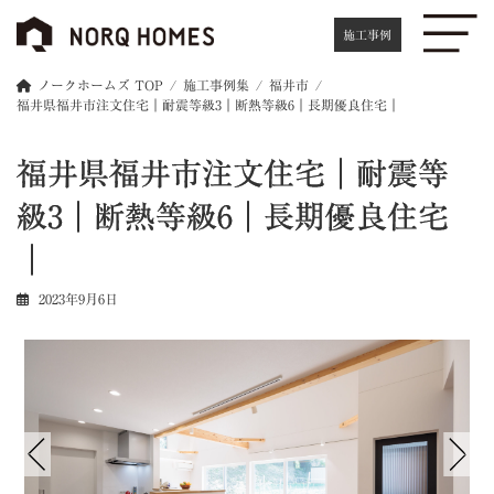
コ
ナ
ン
ビ
施工事例
テ
ゲ
ン
ー
ノークホームズ TOP
施工事例集
福井市
ツ
シ
福井県福井市注文住宅｜耐震等級3｜断熱等級6｜長期優良住宅｜
へ
ョ
ス
ン
福井県福井市注文住宅｜耐震等
キ
に
ッ
移
級3｜断熱等級6｜長期優良住宅
プ
動
｜
2023年9月6日