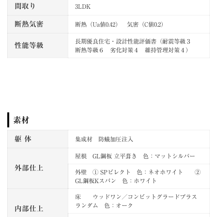
間取り
3LDK
断熱気密
断熱（Ua値0.42） 気密（C値0.2）
長期優良住宅・設計性能評価書（耐震等級３
性能等級
断熱等級６ 劣化対策４ 維持管理対策４）
素材
躯 体
集成材 防蟻加圧注入
屋根 GL鋼板 立平葺き 色：マットシルバー
外部仕上
外壁 ① SPビレクト 色：ネオホワイト ②
GL鋼板Kスパン 色：ホワイト
床 ウッドワン／コンビットグラードプラス
ランダム 色：オーク
内部仕上