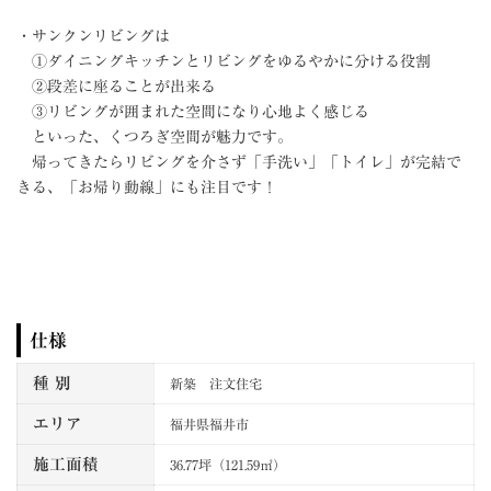
・サンクンリビングは
①ダイニングキッチンとリビングをゆるやかに分ける役割
②段差に座ることが出来る
③リビングが囲まれた空間になり心地よく感じる
といった、くつろぎ空間が魅力です。
帰ってきたらリビングを介さず「手洗い」「トイレ」が完結で
きる、「お帰り動線」にも注目です！
仕様
種 別
新築 注文住宅
エリア
福井県福井市
施工面積
36.77坪（121.59㎡）