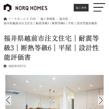
コ
ナ
ン
ビ
施工事例
テ
ゲ
ン
ー
ノークホームズ TOP
施工事例集
福井県
ツ
シ
福井県越前市注文住宅｜耐震等級3｜断熱等級6｜平屋｜設計性能評価書
へ
ョ
ス
ン
福井県越前市注文住宅｜耐震等
キ
に
ッ
移
級3｜断熱等級6｜平屋｜設計性
プ
動
能評価書
2023年9月7日