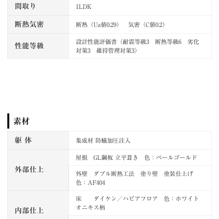
間取り
1LDK
断熱気密
断熱（Ua値0.29） 気密（C値0.2）
設計性能評価書（耐震等級3 断熱等級6 劣化
性能等級
対策3 維持管理対策3）
素材
躯 体
集成材 防蟻加圧注入
屋根 GL鋼板 立平葺き 色：ペールゴールド
外部仕上
外壁 ダブル断熱工法 塗り壁 塗装仕上げ
色：AF404
床 ダイケン／ハピアフロア 色：ホワイト
オニキス柄
内部仕上