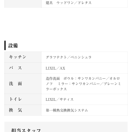
建具 ウッドワン／ドレタス
設備
キッチン
グラフテクト／ペニンシュラ
バ ス
LIXIL／AX
造作洗面 ボウル：サンワカンパニー／オルロ
洗 面
ノフ ミラー：サンワカンパニー／プレーンミ
ラーボックス
トイレ
LIXIL／サティス
換 気
第一種熱交換換気システム
担当スタッフ