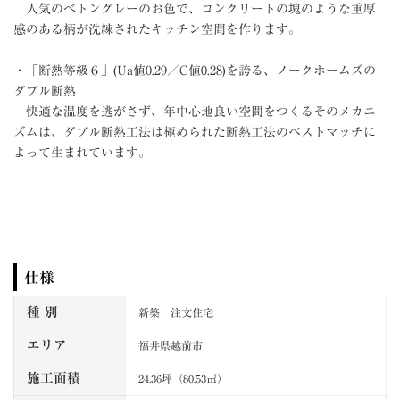
人気のべトングレーのお色で、コンクリートの塊のような重厚
感のある柄が洗練されたキッチン空間を作ります。
・「断熱等級６」(Ua値0.29／C値0.28)を誇る、ノークホームズの
ダブル断熱
快適な温度を逃がさず、年中心地良い空間をつくるそのメカニ
ズムは、ダブル断熱工法は極められた断熱工法のベストマッチに
よって生まれています。
仕様
種 別
新築 注文住宅
エリア
福井県越前市
施工面積
24.36坪（80.53㎡）