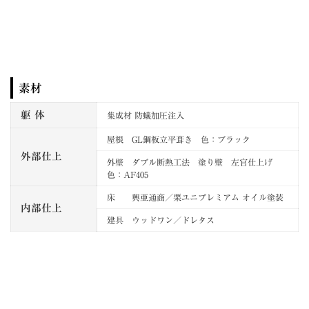
素材
躯 体
集成材 防蟻加圧注入
屋根 GL鋼板立平葺き 色：ブラック
外部仕上
外壁 ダブル断熱工法 塗り壁 左官仕上げ
色：AF405
床 興亜通商／栗ユニプレミアム オイル塗装
内部仕上
建具 ウッドワン／ドレタス