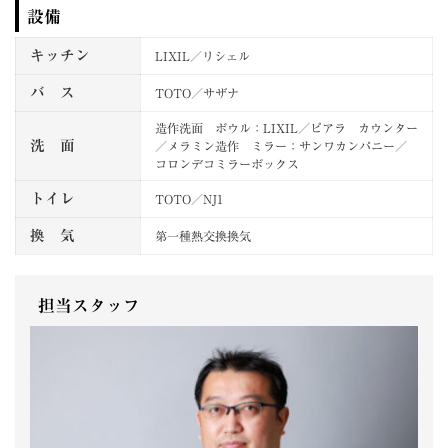
設備
キッチン
LIXIL／リシェル
バ ス
TOTO／サザナ
造作洗面 ボウル：LIXIL／ピアラ カウンター
洗 面
／メラミン造作 ミラー：サンワカンパニー／
コロンデコミラーボックス
トイレ
TOTO／NJ1
換 気
第一種熱交換換気
担当スタッフ