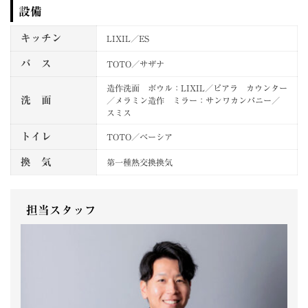
設備
キッチン
LIXIL／ES
バ ス
TOTO／サザナ
造作洗面 ボウル：LIXIL／ピアラ カウンター
洗 面
／メラミン造作 ミラー：サンワカンパニー／
スミス
トイレ
TOTO／ベーシア
換 気
第一種熱交換換気
担当スタッフ