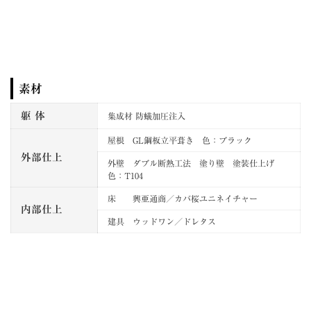
素材
躯 体
集成材 防蟻加圧注入
屋根 GL鋼板立平葺き 色：ブラック
外部仕上
外壁 ダブル断熱工法 塗り壁 塗装仕上げ
色：T104
床 興亜通商／カバ桜ユニネイチャー
内部仕上
建具 ウッドワン／ドレタス