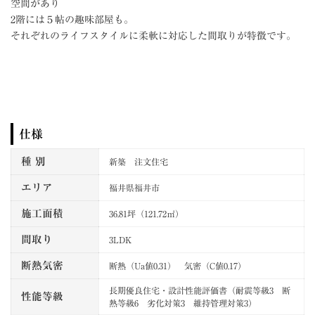
空間があり
2階には５帖の趣味部屋も。
それぞれのライフスタイルに柔軟に対応した間取りが特徴です。
仕様
種 別
新築 注文住宅
エリア
福井県福井市
施工面積
36.81坪（121.72㎡）
間取り
3LDK
断熱気密
断熱（Ua値0.31） 気密（C値0.17）
長期優良住宅・設計性能評価書（耐震等級3 断
性能等級
熱等級6 劣化対策3 維持管理対策3）