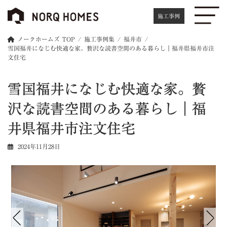
コ
ナ
ン
ビ
施工事例
テ
ゲ
ン
ー
ノークホームズ TOP
施工事例集
福井市
ツ
シ
雪国福井になじむ快適な家。贅沢な読書空間のある暮らし｜福井県福井市注
へ
ョ
文住宅
ス
ン
キ
に
雪国福井になじむ快適な家。贅
ッ
移
プ
動
沢な読書空間のある暮らし｜福
井県福井市注文住宅
2024年11月28日