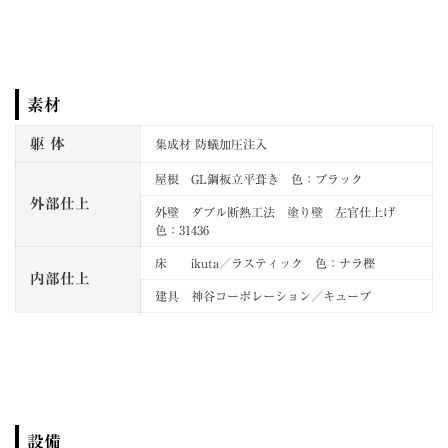
素材
躯 体
集成材 防蟻加圧注入
屋根 GL鋼板立平葺き 色：ブラック
外部仕上
外壁 ダブル断熱工法 塗り壁 左官仕上げ
色：31436
床 ikuta／ラスティック 色：ナラ樫
内部仕上
建具 神谷コーポレーション／キューブ
設備