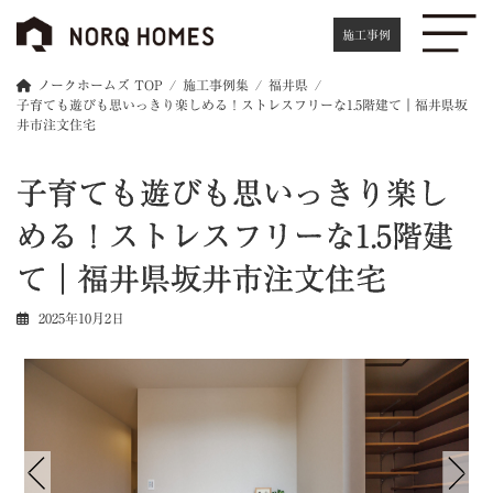
コ
ナ
ン
ビ
施工事例
テ
ゲ
ン
ー
ノークホームズ TOP
施工事例集
福井県
ツ
シ
子育ても遊びも思いっきり楽しめる！ストレスフリーな1.5階建て｜福井県坂
へ
ョ
井市注文住宅
ス
ン
キ
に
子育ても遊びも思いっきり楽し
ッ
移
プ
動
める！ストレスフリーな1.5階建
て｜福井県坂井市注文住宅
2025年10月2日