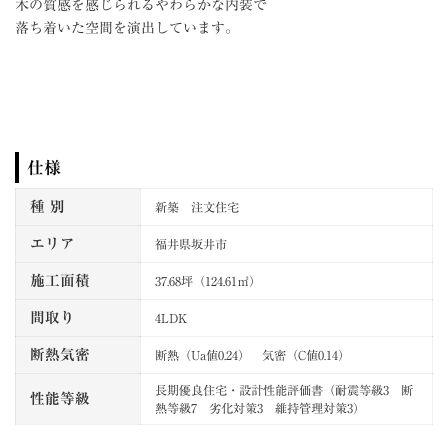
木の質感を感じられるやわらかな内装で
落ち着いた空間を演出しています。
仕様
種 別
新築 注文住宅
エリア
福井県坂井市
施工面積
37.68坪（124.61㎡）
間取り
4LDK
断熱気密
断熱（Ua値0.24） 気密（C値0.14）
長期優良住宅・設計性能評価書（耐震等級3 断
性能等級
熱等級7 劣化対策3 維持管理対策3）