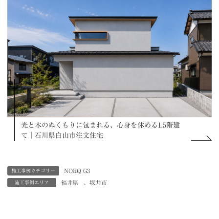
光と木のぬくもりに包まれる、心身を休める1.5階建
て｜石川県白山市注文住宅
NORQ G3
施工事例カテゴリー
福井県
、
坂井市
施工事例エリア