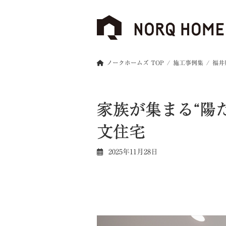
コ
ナ
ン
ビ
テ
ゲ
ン
ー
ツ
シ
へ
ョ
ノークホームズ TOP
施工事例集
福井
ス
ン
キ
に
ッ
移
家族が集まる“陽
プ
動
文住宅
2025年11月28日