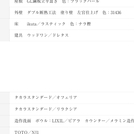
屋根 GL鋼板立平葺き 色：ブラックパール
外壁 ダブル断熱工法 塗り壁 左官仕上げ 色：31436
床 ikuta／ラスティック 色：ナラ樫
建具 ウッドワン／ドレタス
タカラスタンダード／オフェリア
タカラスタンダード／リラクシア
造作洗面 ボウル：LIXIL／ピアラ カウンター／メラミン造
TOTO／NJ1