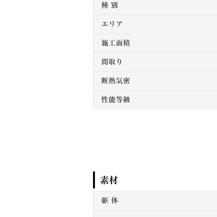
種 別
エリア
施工面積
間取り
断熱気密
性能等級
素材
躯 体