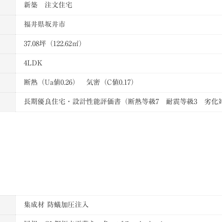
新築 注文住宅
福井県坂井市
37.08坪（122.62㎡）
4LDK
断熱（Ua値0.26） 気密（C値0.17）
長期優良住宅・設計性能評価書（断熱等級7 耐震等級3 劣化対
集成材 防蟻加圧注入