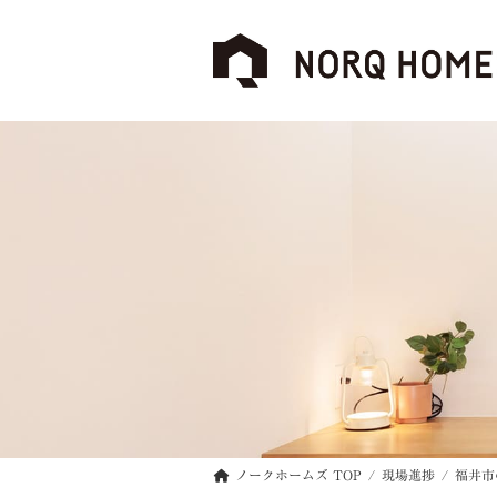
コ
ナ
ン
ビ
テ
ゲ
ン
ー
ツ
シ
へ
ョ
ス
ン
キ
に
ッ
移
プ
動
ノークホームズ TOP
現場進捗
福井市