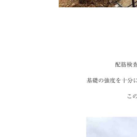
配筋検
基礎の強度を十分
こ