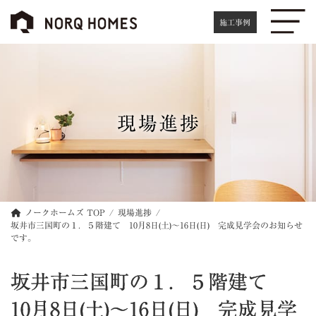
コ
ナ
ン
ビ
施工事例
テ
ゲ
ン
ー
ツ
シ
へ
ョ
ス
ン
キ
に
現場進捗
ッ
移
プ
動
ノークホームズ TOP
現場進捗
坂井市三国町の１．５階建て 10月8日(土)～16日(日) 完成見学会のお知らせ
です。
坂井市三国町の１．５階建て
10月8日(土)～16日(日) 完成見学