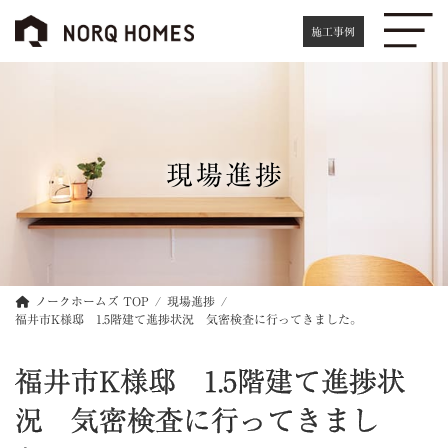
コ
ナ
ン
ビ
施工事例
テ
ゲ
ン
ー
ツ
シ
へ
ョ
ス
ン
キ
に
現場進捗
ッ
移
プ
動
ノークホームズ TOP
現場進捗
福井市K様邸 1.5階建て進捗状況 気密検査に行ってきました。
福井市K様邸 1.5階建て進捗状
況 気密検査に行ってきまし