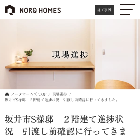
コ
ナ
ン
ビ
施工事例
テ
ゲ
ン
ー
ツ
シ
へ
ョ
ス
ン
キ
に
現場進捗
ッ
移
プ
動
ノークホームズ TOP
現場進捗
坂井市S様邸 ２階建て進捗状況 引渡し前確認に行ってきました。
坂井市S様邸 ２階建て進捗状
況 引渡し前確認に行ってきま