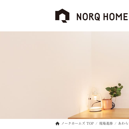
コ
ナ
ン
ビ
テ
ゲ
ン
ー
ツ
シ
へ
ョ
ス
ン
キ
に
ッ
移
プ
動
ノークホームズ TOP
現場進捗
あわら