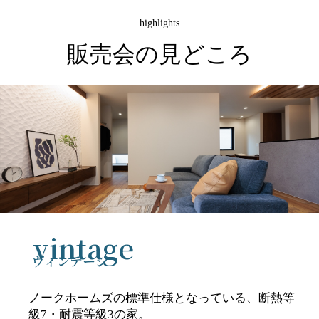
highlights
販売会の見どころ
vintage
ヴィンテージ
ノークホームズの標準仕様となっている、断熱等
級7・耐震等級3の家。