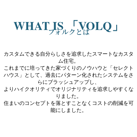
WHAT IS 「VOLQ」
フォルクとは
カスタムできる自分らしさを追求したスマートなカスタ
ム住宅。
これまでに培ってきた家づくりのノウハウと「セレクト
ハウス」として、過去にパターン化されたシステムをさ
らにブラッシュアップし、
よりハイクオリティでオリジナリティを追求しやすくな
りました。
住まいのコンセプトを落とすことなくコストの削減を可
能にしました。