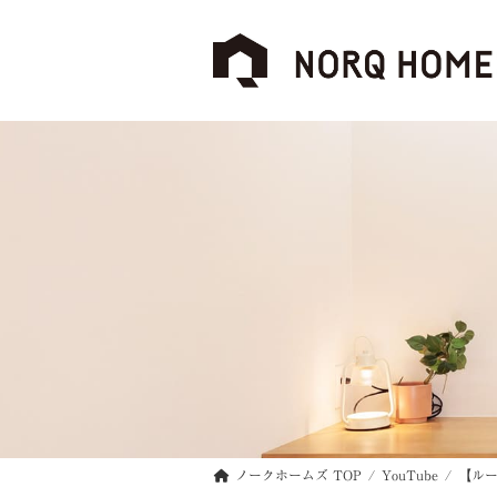
コ
ナ
ン
ビ
テ
ゲ
ン
ー
ツ
シ
へ
ョ
ス
ン
キ
に
ッ
移
プ
動
ノークホームズ TOP
YouTube
【ル