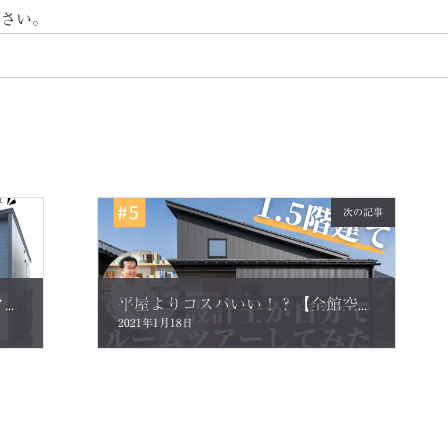
さい。
次の記事
【ルームツアー】シンプル＆スタイリッシュ！玄関土間収納のある家
平屋よりコスパいい！？【全館空調で快適な1.5階建ての家】設計士が自らルームツアー！
2021年1月18日