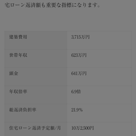
宅ローン返済額も重要な指標になります。
建築費用
3,715
万円
世帯年収
623
万円
頭金
641
万円
年収倍率
6.9
倍
総返済負担率
21.9
％
住宅ローン返済予定額
/
月
10
万
2,500
円