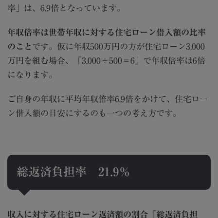
率」は、
6.9
倍となっています。
年収倍率は世帯年収に対する住宅ローン借入額の比率
のこと
です。仮に年収
500
万円の方が住宅ローン
3,000
万円を組む場合、「
3,000
÷
500
＝
6
」で年収倍率は
6
倍
になります。
ご自身の年収に平均年収倍率
6.9
倍をかけて、住宅ロー
ン借入額の目安にするのも一つの考え方です。
総返済負担率
21.9
％
収入に対する住宅ローン返済額の割合「総返済負担