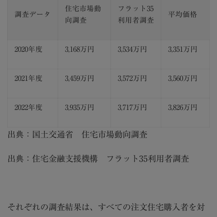
住宅市場動
フラット
35
調査データ
平均価格
向調査
利用者調査
2020
年度
3,168
万円
3,534
万円
3,351
万円
2021
年度
3,459
万円
3,572
万円
3,560
万円
2022
年度
3,935
万円
3,717
万円
3,826
万円
出典：
国土交通省 住宅市場動向調査
出典：
住宅金融支援機構 フラット35利用者調査
それぞれの調査結果は、すべての注文住宅購入者を対