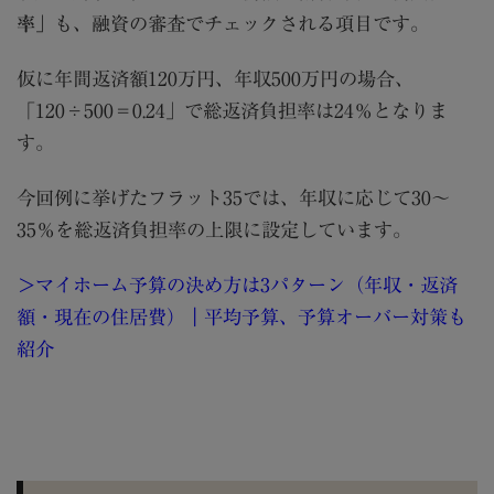
率」
も、融資の審査でチェックされる項目です。
仮に年間返済額
120
万円、年収
500
万円の場合、
「
120
÷
500
＝
0.24
」で総返済負担率は
24
％となりま
す。
今回例に挙げたフラット
35
では、年収に応じて
30
～
35
％を総返済負担率の上限に設定しています。
＞マイホーム予算の決め方は3パターン（年収・返済
額・現在の住居費）｜平均予算、予算オーバー対策も
紹介