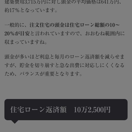
建築費用
3,715
万円に対し頭金の平均価格は
641
万円、
約
17
％となっています。
一般的に、
注文住宅の頭金は住宅ローン総額の10～
20％が目安
と言われていますので、おおむね範囲内に
収まっていますね。
頭金が多いほど利息と毎月のローン返済額を減らせま
すが、貯金を切り崩すと急な出費に対応しにくくなる
ため、バランスが重要となります。
住宅ローン返済額
10
万
2,500
円