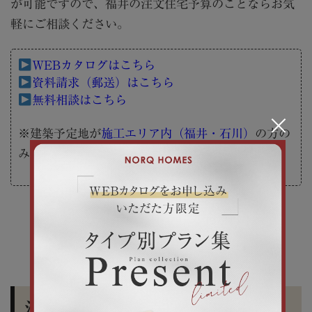
が可能ですので、福井の注文住宅予算のことならお気
軽にご相談ください。
WEBカタログはこちら
資料請求（郵送）はこちら
無料相談はこちら
×
※建築予定地が
施工エリア内（福井・石川）
の方の
み対応させていただきます。
注文住宅の頭金・住宅ローン