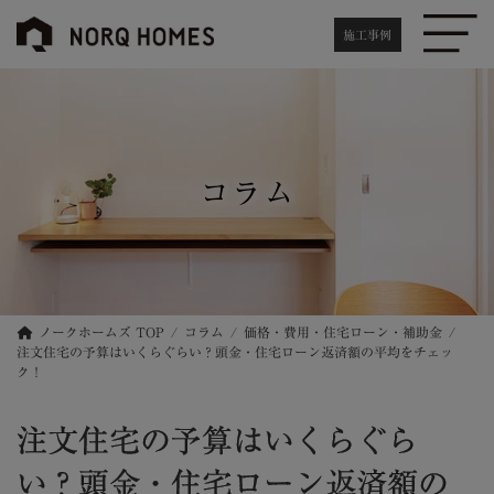
コ
ナ
ン
ビ
施工事例
テ
ゲ
ン
ー
ツ
シ
へ
ョ
ス
ン
キ
に
コラム
ッ
移
プ
動
ノークホームズ TOP
コラム
価格・費用・住宅ローン・補助金
注文住宅の予算はいくらぐらい？頭金・住宅ローン返済額の平均をチェッ
ク！
注文住宅の予算はいくらぐら
い？頭金・住宅ローン返済額の