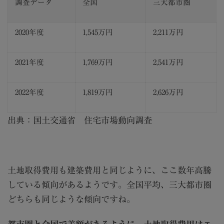
調査データ
全国
三大都市圏
2020
年度
1,545
万円
2,211
万円
2021
年度
1,769
万円
2,541
万円
2022
年度
1,819
万円
2,626
万円
出典：
国土交通省 住宅市場動向調査
土地取得費用も建築費用と同じように、ここ数年高騰
している傾向があるようです。全国平均、三大都市圏
どちらも同じような傾向ですね。