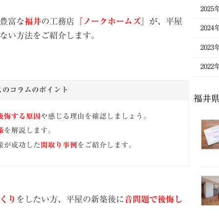
2025
豊富な
福井
の工務店
『ノークホームズ』
が、平屋
2024
ない方法をご紹介します。
2023
2022
このコラムのポイント
福井
後悔する原因
や感じる理由を確認しましょう。
策
を解説します。
策が成功した
間取り事例
をご紹介します。
くり
をしたい方、平屋の新築後に
音問題で後悔し