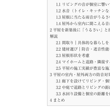
1.1
リビングの音が個室に響い
1.2
水音（トイレ・キッチンな
1.3
屋根に当たる雨音がうるさ
1.4
屋外から室内に聞こえる音
2
平屋を新築後に「うるさい」と
解説
2.1
間取り｜具体的な暮らしを
2.2
建材選び｜防音・遮音性能
2.3
屋根形状を考慮
2.4
マイホームと道路・隣接す
2.5
平屋の施工実績が豊富な施
3
平屋の室内・屋外両方の防音対
3.1
廊下を設けてリビング・個
3.2
中庭で道路とリビングの距
3.3
水回り設備と個室の距離を
4
まとめ