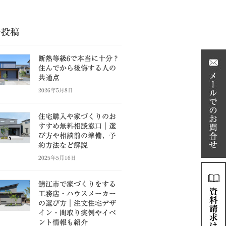
の投稿
断熱等級6で本当に十分？
住んでから後悔する人の
共通点
2026年5月8日
住宅購入や家づくりのお
すすめ無料相談窓口｜選
び方や相談前の準備、予
約方法など解説
2025年5月16日
鯖江市で家づくりをする
工務店・ハウスメーカー
の選び方｜注文住宅デザ
イン・間取り実例やイベ
ント情報も紹介