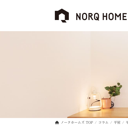
コ
ナ
ン
ビ
テ
ゲ
ン
ー
ツ
シ
へ
ョ
ス
ン
キ
に
ッ
移
プ
動
ノークホームズ TOP
コラム
平屋