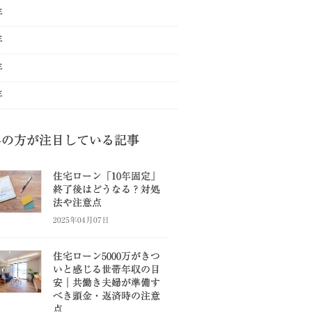
年
年
年
年
県の方が注目している記事
住宅ローン「10年固定」
終了後はどうなる？対処
法や注意点
2025年04月07日
住宅ローン5000万がきつ
いと感じる世帯年収の目
安｜共働き夫婦が準備す
べき頭金・返済時の注意
点