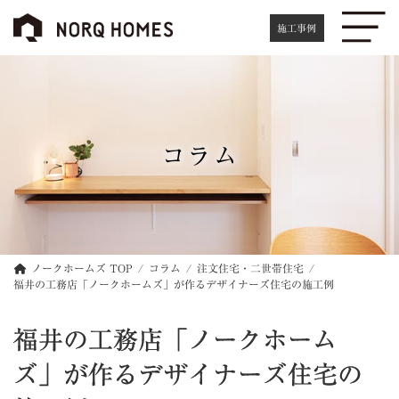
コ
ナ
ン
ビ
施工事例
テ
ゲ
ン
ー
ツ
シ
へ
ョ
ス
ン
キ
に
コラム
ッ
移
プ
動
ノークホームズ TOP
コラム
注文住宅・二世帯住宅
福井の工務店「ノークホームズ」が作るデザイナーズ住宅の施工例
福井の工務店「ノークホーム
ズ」が作るデザイナーズ住宅の