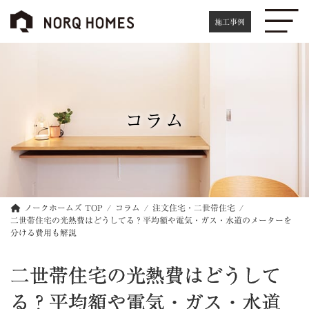
コ
ナ
ン
ビ
施工事例
テ
ゲ
ン
ー
ツ
シ
へ
ョ
ス
ン
キ
に
コラム
ッ
移
プ
動
ノークホームズ TOP
コラム
注文住宅・二世帯住宅
二世帯住宅の光熱費はどうしてる？平均額や電気・ガス・水道のメーターを
分ける費用も解説
二世帯住宅の光熱費はどうして
る？平均額や電気・ガス・水道