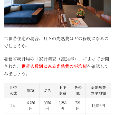
二世帯住宅の場合、月々の光熱費はどの程度になるの
でしょうか。
総務省統計局の「家計調査（2024年）」によって公開
された、
世帯人数別にみる光熱費の平均額
を確認して
みましょう。
世帯
上下
その
全光熱費
電気
ガス
人数
水道
他
の平均額
6,756
3056
2,282
721
1人
12,816円
円
円
円
円