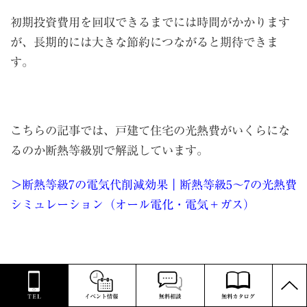
初期投資費用を回収できるまでには時間がかかります
が、長期的には大きな節約につながると期待できま
す。
こちらの記事では、戸建て住宅の光熱費がいくらにな
るのか断熱等級別で解説しています。
＞断熱等級7の電気代削減効果｜断熱等級5〜7の光熱費
シミュレーション（オール電化・電気＋ガス）
PAGE
福井
で二世帯住宅を建てたい方は、
ノークホームズ
へ
TOP
お問い合わせください。