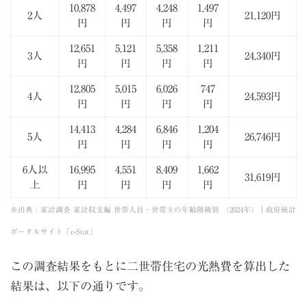
10,878
4,497
4,248
1,497
2人
21,120円
円
円
円
円
12,651
5,121
5,358
1,211
3人
24,340円
円
円
円
円
12,805
5,015
6,026
747
4人
24,593円
円
円
円
円
14,413
4,284
6,846
1,204
5人
26,746円
円
円
円
円
6人以
16,995
4,551
8,409
1,662
31,619円
上
円
円
円
円
※出典：
家計調査 家計収支編 世帯人員・世帯主の年齢階級別 （2024年）｜政府統計
ポータルサイト「e-Stat」
この調査結果をもとに二世帯住宅の光熱費を算出した
結果は、以下の通りです。