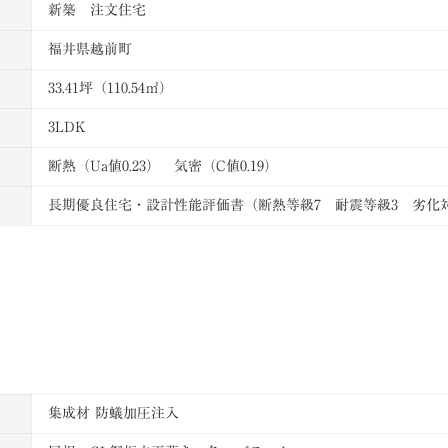
新築 注文住宅
福井県越前町
33.41坪（110.54㎡）
3LDK
断熱（Ua値0.23） 気密（C値0.19）
長期優良住宅・設計性能評価書（断熱等級7 耐震等級3 劣化対
集成材 防蟻加圧注入