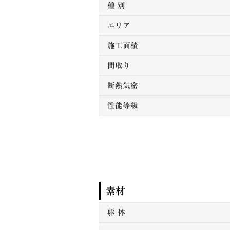
種 別
エリア
施工面積
間取り
断熱気密
性能等級
素材
躯 体