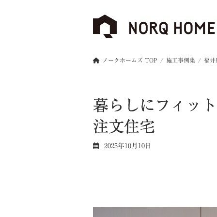
コ
ナ
ン
ビ
テ
ゲ
ン
ー
ツ
シ
へ
ョ
ノークホームズ TOP
施工事例集
福井
ス
ン
キ
に
ッ
移
暮らしにフィット
プ
動
注文住宅
2025年10月10日