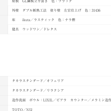
屋根 GL鋼板立平葺き 色：ブラック
外壁 ダブル断熱工法 塗り壁 左官仕上げ 色：31436
床 ikuta／ラスティック 色：ナラ樫
建具 ウッドワン／ドレタス
タカラスタンダード／オフェリア
タカラスタンダード／リラクシア
造作洗面 ボウル：LIXIL／ピアラ カウンター／メラミン造
TOTO／NJ2