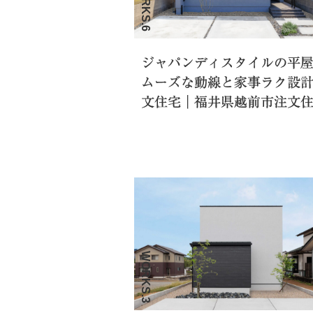
WORKS.6
ジャパンディスタイルの平
ムーズな動線と家事ラク設
文住宅｜福井県越前市注文
WORKS.3