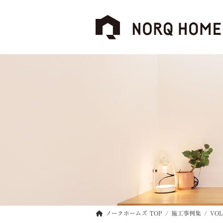
コ
ナ
ン
ビ
テ
ゲ
ン
ー
ツ
シ
へ
ョ
ス
ン
キ
に
ッ
移
プ
動
ノークホームズ TOP
施工事例集
VOL