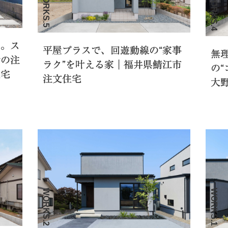
WORKS.5
WORKS.4
屋。ス
平屋プラスで、回遊動線の“家事
無
計の注
ラク”を叶える家｜福井県鯖江市
の
住宅
注文住宅
大
WORKS.2
WORKS.1