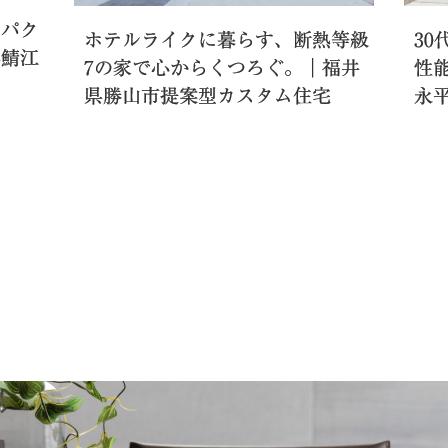
ンパク
ホテルライクに暮らす、断熱等級
3
県鯖江
7の家で心からくつろぐ。｜福井
性
県勝山市提案型カスタム住宅
永