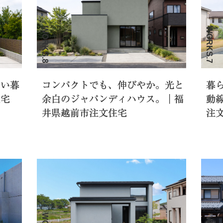
WORKS.8
WORKS.7
ない暮
コンパクトでも、伸びやか。光と
暮
住宅
余白のジャパンディハウス。｜福
動線
井県越前市注文住宅
注