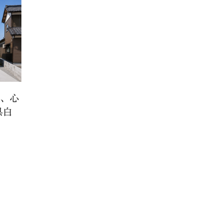
る、心
県白