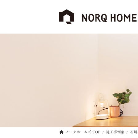
コ
ナ
ン
ビ
テ
ゲ
ン
ー
ツ
シ
へ
ョ
ス
ン
キ
に
ッ
移
プ
動
ノークホームズ TOP
施工事例集
石川