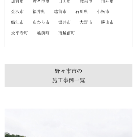
加賀市
野々市市
白山市
能美市
福井市
金沢市
福井県
越前市
石川県
小松市
鯖江市
あわら市
坂井市
大野市
勝山市
永平寺町
越前町
南越前町
野々市市の
施工事例一覧