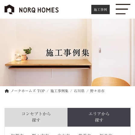
コ
ナ
ン
ビ
施工事例
テ
ゲ
ン
ー
ツ
シ
へ
ョ
ス
ン
キ
に
施工事例集
ッ
移
プ
動
ノークホームズ TOP
施工事例集
石川県
野々市市
コンセプトから
エリアから
探す
探す