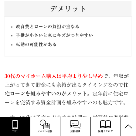
デメリット
教育費とローンの負担が重なる
子供が小さいと家にキズがつきやすい
転勤の可能性がある
30代のマイホーム購入は平均より少し早め
で、年収が
上がってきて貯金にも余裕が出るタイミングなので
住
宅ローンを組みやすいのがメリット。
定年前に住宅ロ
ーンを完済する資金計画を組みやすいのも魅力です。
一方、
30
代は子育てが大変な時期で、学習塾や進学費
PAGE
用など教育費の負担も大きくなる傾向があります。ま
TOP
た、転職や転勤なども増えるタイミングなので、
収入