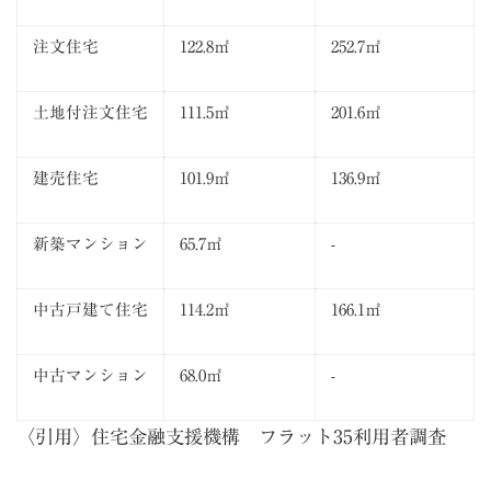
注文住宅
122.8㎡
252.7㎡
土地付注文住宅
111.5㎡
201.6㎡
建売住宅
101.9㎡
136.9㎡
新築マンション
65.7㎡
-
中古戸建て住宅
114.2㎡
166.1㎡
中古マンション
68.0㎡
-
〈引用〉
住宅金融支援機構 フラット35利用者調査