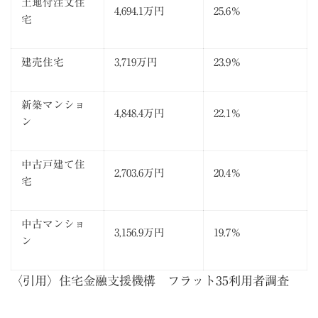
土地付注文住
4,694.1万円
25.6％
宅
建売住宅
3,719万円
23.9％
新築マンショ
4,848.4万円
22.1％
ン
中古戸建て住
2,703.6万円
20.4％
宅
中古マンショ
3,156.9万円
19.7％
ン
〈引用〉
住宅金融支援機構 フラット35利用者調査