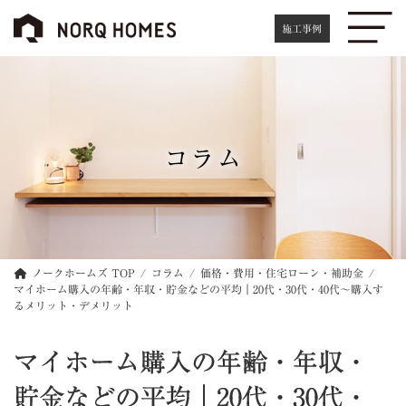
コ
ナ
ン
ビ
施工事例
テ
ゲ
ン
ー
ツ
シ
へ
ョ
ス
ン
キ
に
コラム
ッ
移
プ
動
ノークホームズ TOP
コラム
価格・費用・住宅ローン・補助金
マイホーム購入の年齢・年収・貯金などの平均｜20代・30代・40代〜購入す
るメリット・デメリット
マイホーム購入の年齢・年収・
貯金などの平均｜20代・30代・