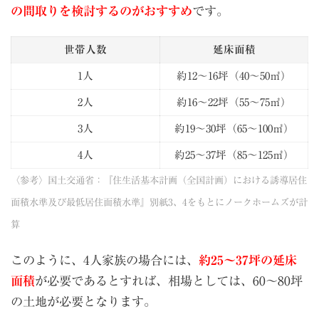
の間取りを検討するのがおすすめ
です。
世帯人数
延床面積
1人
約12〜16坪（40〜50㎡）
2人
約16〜22坪（55〜75㎡）
3人
約19〜30坪（65〜100㎡）
4人
約25〜37坪（85〜125㎡）
〈参考〉国土交通省：『住生活基本計画（全国計画）における誘導居住
面積水準及び最低居住面積水準』別紙3、4をもとにノークホームズが計
算
このように、4人家族の場合には、
約25～37坪の延床
面積
が必要であるとすれば、相場としては、60～80坪
の土地が必要となります。