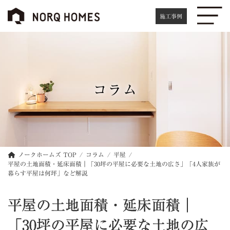
コ
ナ
ン
ビ
施工事例
テ
ゲ
ン
ー
ツ
シ
へ
ョ
ス
ン
キ
に
コラム
ッ
移
プ
動
ノークホームズ TOP
コラム
平屋
平屋の土地面積・延床面積｜「30坪の平屋に必要な土地の広さ」「4人家族が
暮らす平屋は何坪」など解説
平屋の土地面積・延床面積｜
「30坪の平屋に必要な土地の広