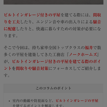
ビルトインガレージ付きの平屋
を建てる際には、
間取
りを工夫
したり、エンジン音や車の出入りによる
騒音
に配慮
したりと、快適に暮らすための対策が必要にな
ります。
そこで今回は、持ち家率全国トップクラスの
福井
で数
多くの平屋を建築してきた工務店『
ノークホームズ
』
が、
ビルトインガレージ付きの平屋を建てる際のポイ
ント
を
間取りや騒音対策
にフォーカスしてご紹介しま
す。
このコラムのポイント
室内の動線や防犯面など、
ビルトインガレージの平屋
を建てるポイントを解説します。