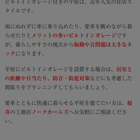
ビルトインガレージ付きの平屋は、近年人気の住居ス
タイルです。
雨にぬれずに車に乗り込めたり、愛車を眺めながら暮
らせたりと
メリットの多いビルトインガレージ
です
が、暮らしやすさの視点から
振動や音問題は大きなネ
ック
になります。
平屋にビルトインガレージを設置する場合は、
居
室と
の距離や日当たり、防音・防犯対策
などにも考慮した
間取りをプランニングしてもらいましょう。
愛車とともに快適に暮らせる平屋を建てたい方は、
福
井
の工務店
ノークホームズ
へお気軽にご相談くださ
い。