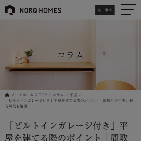
コ
ナ
ン
ビ
施工事例
テ
ゲ
ン
ー
ツ
シ
へ
ョ
ス
ン
キ
に
コラム
ッ
移
プ
動
ノークホームズ TOP
コラム
平屋
「ビルトインガレージ付き」平屋を建てる際のポイント｜間取りの工夫、騒
音対策も解説
「ビルトインガレージ付き」平
屋を建てる際のポイント｜間取