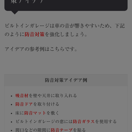
策アイデア
ビルトインガレージは車の音が響きやすいため、下記
のように
防音対策
を強化しましょう。
アイデアの参考例はこちらです。
防音対策アイデア例
吸音材
を壁や天井に取り入れる
防音ドア
を取り付ける
床に
防音マット
を敷く
ビルトインガレージの窓には
防音ガラス
を使用する
間口などの隙間に
防音テープ
を貼る