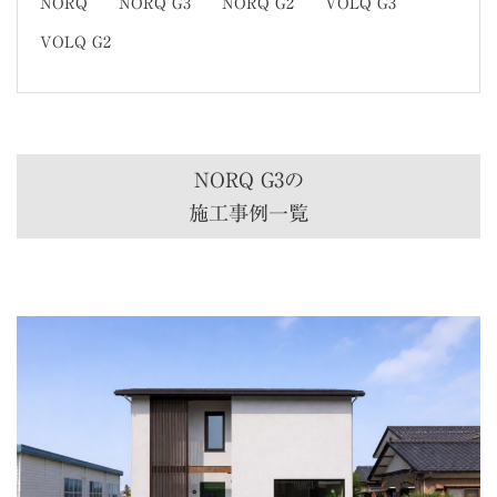
NORQ
NORQ G3
NORQ G2
VOLQ G3
VOLQ G2
NORQ G3の
施工事例一覧