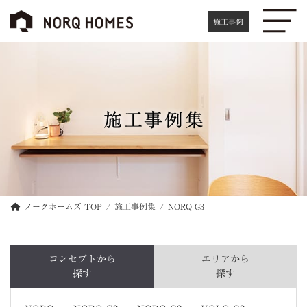
コ
ナ
ン
ビ
施工事例
テ
ゲ
ン
ー
ツ
シ
へ
ョ
ス
ン
キ
に
施工事例集
ッ
移
プ
動
ノークホームズ TOP
施工事例集
NORQ G3
コンセプトから
エリアから
探す
探す