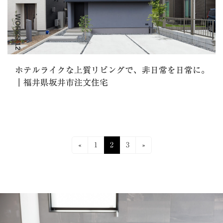
WORKS.12
ホテルライクな上質リビングで、非日常を日常に。
｜福井県坂井市注文住宅
投
固
固
固
«
1
2
3
»
定
定
定
稿
ペ
ペ
ペ
ナ
ー
ー
ー
ジ
ジ
ジ
ビ
ゲ