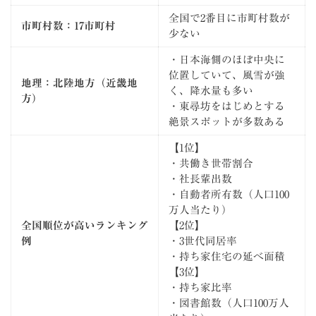
全国で2番目に市町村数が
市町村数：17市町村
少ない
・日本海側のほぼ中央に
位置していて、風雪が強
地理：北陸地方（近畿地
く、降水量も多い
方）
・東尋坊をはじめとする
絶景スポットが多数ある
【1位】
・共働き世帯割合
・社長輩出数
・自動者所有数（人口100
万人当たり）
全国順位が高いランキング
【2位】
例
・3世代同居率
・持ち家住宅の延べ面積
【3位】
・持ち家比率
・図書館数（人口100万人