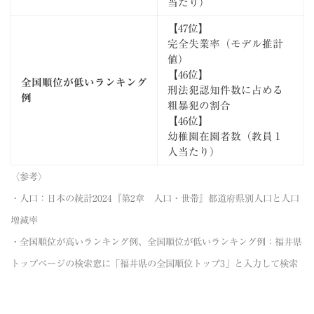
当たり）
【47位】
完全失業率（モデル推計
値）
【46位】
全国順位が低いランキング
刑法犯認知件数に占める
例
粗暴犯の割合
【46位】
幼稚園在園者数（教員１
人当たり）
〈参考〉
・人口：
日本の統計2024『第2章 人口・世帯』都道府県別人口と人口
増減率
・全国順位が高いランキング例、全国順位が低いランキング例：
福井県
トップページの検索窓に「福井県の全国順位トップ3」と入力して検索