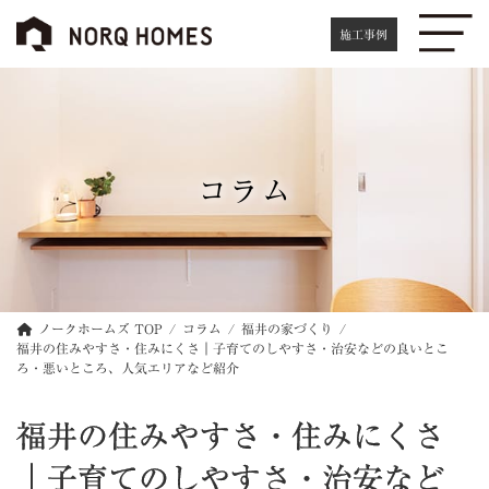
コ
ナ
ン
ビ
施工事例
テ
ゲ
ン
ー
ツ
シ
へ
ョ
ス
ン
キ
に
コラム
ッ
移
プ
動
ノークホームズ TOP
コラム
福井の家づくり
福井の住みやすさ・住みにくさ｜子育てのしやすさ・治安などの良いとこ
ろ・悪いところ、人気エリアなど紹介
福井の住みやすさ・住みにくさ
｜子育てのしやすさ・治安など