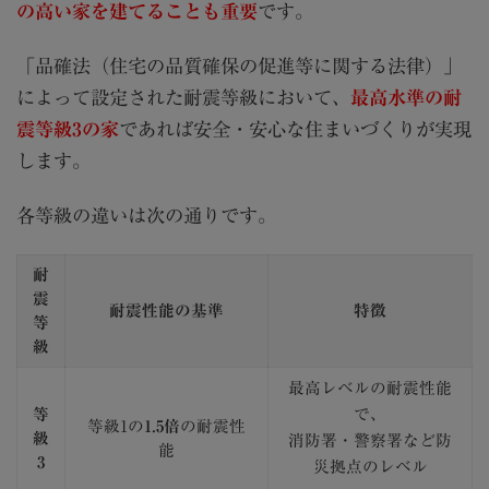
の高い家を建てることも重要
です。
「品確法（住宅の品質確保の促進等に関する法律）」
によって設定された耐震等級において、
最高水準の耐
震等級3の家
であれば安全・安心な住まいづくりが実現
します。
各等級の違いは次の通りです。
耐
震
耐震性能の基準
特徴
等
級
最高レベルの耐震性能
等
で、
等級1の
1.5倍
の耐震性
級
消防署・警察署など防
能
3
災拠点のレベル