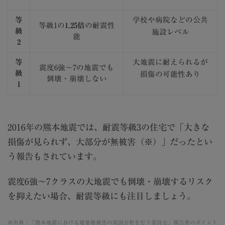
等
学校や病院などの公共
等級1の
1.25倍
の耐震性
級
施設レベル
能
2
等
大地震に耐えられるが
震度6強～7の地震でも
級
損傷の可能性あり
倒壊・崩壊しない
1
2016年の熊本地震では、耐震等級3の住宅で「大きな
損傷が見られず、大部分が無被害（※）」だったとい
う報告もされています。
震度6強〜7クラスの大地震でも倒壊・崩壊するリスク
を抑えたい場合、耐震等級にも注目しましょう。
※出典：「熊本地震における建築物被害の原因分析を行う委員会」報告書のポイント