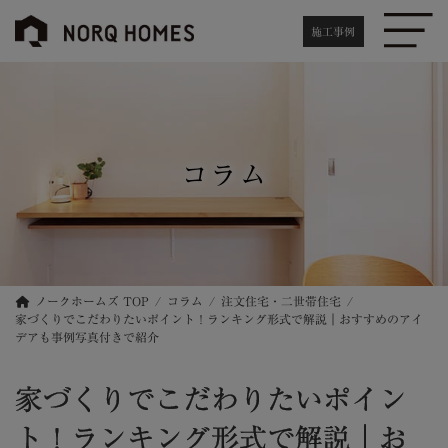
コ
ナ
ン
ビ
施工事例
テ
ゲ
ン
ー
ツ
シ
へ
ョ
ス
ン
キ
に
コラム
ッ
移
プ
動
ノークホームズ TOP
コラム
注文住宅・二世帯住宅
家づくりでこだわりたいポイント！ランキング形式で解説｜おすすめのアイ
デアも事例写真付きで紹介
家づくりでこだわりたいポイン
ト！ランキング形式で解説｜お