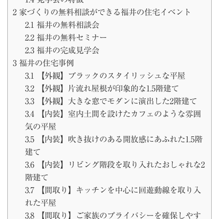
2
家づくりの無料相談ができる福井の住宅イベント
2.1
福井の無料相談会
2.2
福井の無料セミナー
2.3
福井の完成見学会
3
福井の住宅事例
3.1
【外観】ブラックのスタイリッシュな平屋
3.2
【外観】片流れ屋根が印象的な1.5階建て
3.3
【外観】大きな窓でモダンに演出した2階建て
3.4
【内装】室内土間を設けたカフェのような雰囲
気の平屋
3.5
【内装】吹き抜けのある開放感にあふれた1.5階
建て
3.6
【内装】リビング階段を取り入れたおしゃれな2
階建て
3.7
【間取り】キッチンを中心に回遊動線を取り入
れた平屋
3.8
【間取り】ご家族のプライバシーを確保しやす