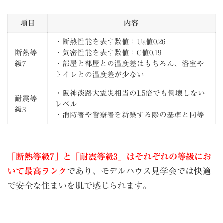
項目
内容
・断熱性能を表す数値：Ua値0.26
断熱等
・気密性能を表す数値：C値0.19
級7
・部屋と部屋との温度差はもちろん、浴室や
トイレとの温度差が少ない
・阪神淡路大震災相当の1.5倍でも倒壊しない
耐震等
レベル
級3
・消防署や警察署を新築する際の基準と同等
「断熱等級7」と「耐震等級3」はそれぞれの等級にお
いて最高ランク
であり、モデルハウス見学会では快適
で安全な住まいを肌で感じられます。