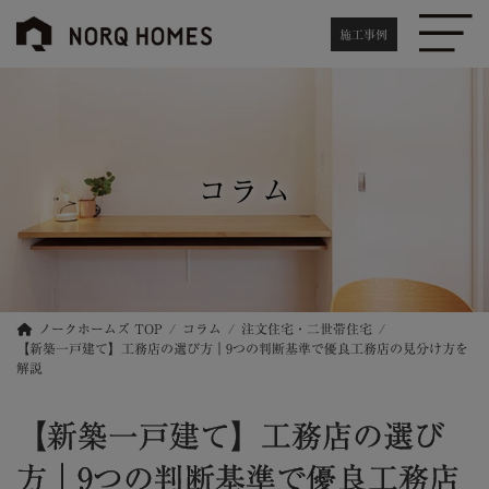
コ
ナ
ン
ビ
施工事例
テ
ゲ
ン
ー
ツ
シ
へ
ョ
ス
ン
キ
に
コラム
ッ
移
プ
動
ノークホームズ TOP
コラム
注文住宅・二世帯住宅
【新築一戸建て】工務店の選び方｜9つの判断基準で優良工務店の見分け方を
解説
【新築一戸建て】工務店の選び
方｜9つの判断基準で優良工務店