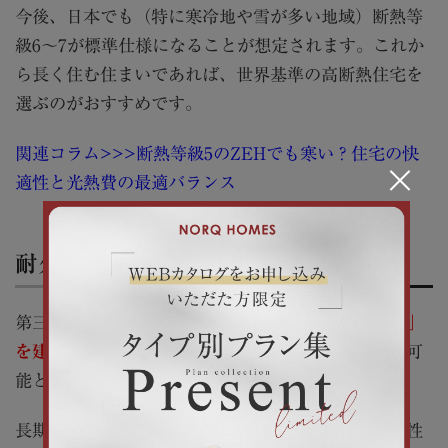
今後、日本でも（特に寒冷地や雪が多い地域）断熱等
級6～7が標準仕様になることが想定されます。これか
ら長く住む住まいであれば、世界基準の高断熱住宅を
選ぶのがおすすめです。
関連コラム>>>断熱等級5のZEHでも寒い？住宅の快
×
適性と光熱費の最適バランス
耐久性能
第三者機関による審査をクリアする
「長期優良住宅」
を建てる工務店
であれば、耐久性の高い家づくりが可
能となります。
長期優良住宅は、耐震性・断熱性・耐久性・省エネ性