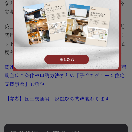
などのクリアすべき基準がありますので、性能表示や
実際の施工事例を見て判断しましょう。
第三者機関の認定を取得できる高品質の住宅は、初期
費用はかかるものの、多くの税制優遇や長期的なメリ
ットが得られますので、長い目で見れば総合的な満足
度やコストパフォーマンスが高い住まいとなります。
関連コラム>>>【2025年版】長期優良住宅に使える補
助金は？条件や申請方法まとめ「子育てグリーン住宅
支援事業」も解説
【参考】国土交通省｜家選びの基準変わります