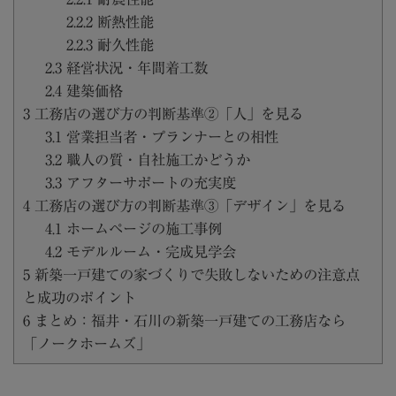
2.2.2
断熱性能
2.2.3
耐久性能
2.3
経営状況・年間着工数
2.4
建築価格
3
工務店の選び方の判断基準②「人」を見る
3.1
営業担当者・プランナーとの相性
3.2
職人の質・自社施工かどうか
3.3
アフターサポートの充実度
4
工務店の選び方の判断基準③「デザイン」を見る
4.1
ホームページの施工事例
4.2
モデルルーム・完成見学会
5
新築一戸建ての家づくりで失敗しないための注意点
と成功のポイント
6
まとめ：福井・石川の新築一戸建ての工務店なら
「ノークホームズ」